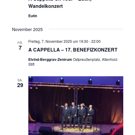
Wandelkonzert
Eutin
November 2025
Freitag, 7. November 2025 um 19:30
-
22:00
FR.
7
A CAPPELLA – 17. BENEFIZKONZERT
Eivind-Berggrav-Zentrum
Ostpreußenplatz, Altenholz-
Stift
SA.
29