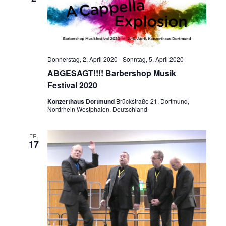
s
m
h
t
w
t
a
ä
e
l
h
n
t
Donnerstag, 2. April 2020
-
Sonntag, 5. April 2020
l
u
-
ABGESAGT!!!! Barbershop Musik
e
n
N
Festival 2020
n
g
a
.
Konzerthaus Dortmund
Brückstraße 21, Dortmund,
A
Nordrhein Westphalen, Deutschland
v
n
i
s
FR.
g
17
i
a
c
t
h
t
i
e
o
n
n
-