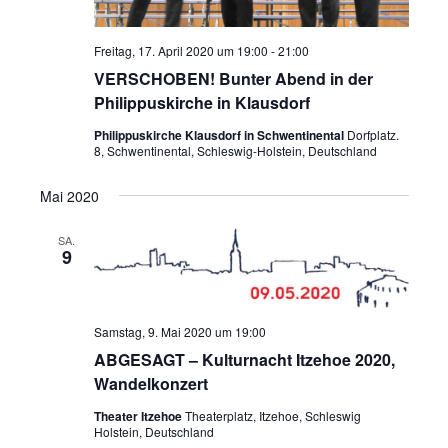
N
a
Freitag, 17. April 2020 um 19:00
-
21:00
v
VERSCHOBEN! Bunter Abend in der
i
Philippuskirche in Klausdorf
g
a
Philippuskirche Klausdorf in Schwentinental
Dorfplatz.
8, Schwentinental, Schleswig-Holstein, Deutschland
t
i
Mai 2020
o
n
SA.
9
Samstag, 9. Mai 2020 um 19:00
ABGESAGT – Kulturnacht Itzehoe 2020,
Wandelkonzert
Theater Itzehoe
Theaterplatz, Itzehoe, Schleswig
Holstein, Deutschland