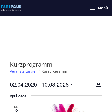
Zum
Menü
Inhalt
springen
Kurzprogramm
Veranstaltungen
Kurzprogramm
Veranstaltungen
02.04.2020
 - 
10.08.2026
A
V
L
e
n
i
D
r
April 2020
s
s
a
t
a
t
i
e
DO.
n
u
2
c